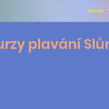
Plavání
urzy plavání Slů